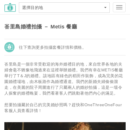
選擇目的地
Toggl
navig
峇里島婚禮拍攝 － Metis 餐廳
往下查詢更多拍攝套餐詳情和價格。
峇里島是一個非常受歡迎的海外婚禮目的地，來自世界各地的夫
婦會毫不猶豫地飛過來在這裡舉辦婚禮。我們有幸在METIS餐廳
舉行了T＆J的婚禮。該地區有綠色的稻田作裝飾，成為完美的花
園婚禮場地，由木板路作為婚禮通道。我們的新婚夫婦偷偷溜
走，在美麗的院子周圍進行了只屬兩人的婚紗拍攝，這是一場令
人振奮的婚禮晚宴，我們看著客人們跳動著他們內心的滿足。
想要拍攝屬於自己的完美婚紗照嗎？趕快和OneThreeOneFour
客服人員查看詳情！