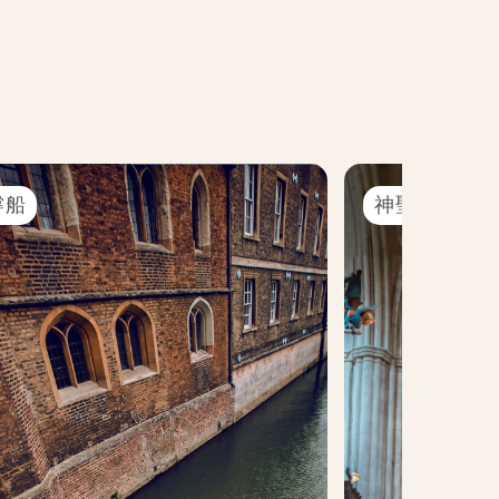
撐船
神聖聖殿