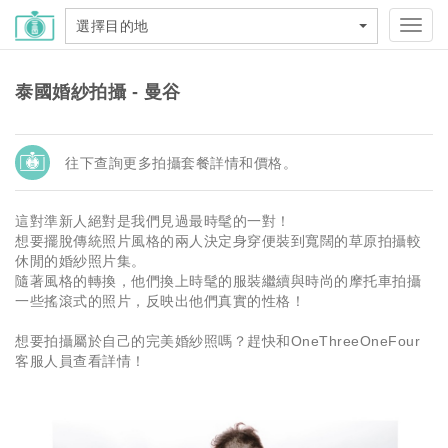
選擇目的地
Toggl
navig
泰國婚紗拍攝 - 曼谷
往下查詢更多拍攝套餐詳情和價格。
這對準新人絕對是我們見過最時髦的一對！
想要擺脫傳統照片風格的兩人決定身穿便裝到寬闊的草原拍攝較
休閒的婚紗照片集。
隨著風格的轉換，他們換上時髦的服裝繼續與時尚的摩托車拍攝
一些搖滾式的照片，反映出他們真實的性格！
想要拍攝屬於自己的完美婚紗照嗎？趕快和OneThreeOneFour
客服人員查看詳情！