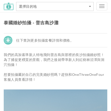
選擇目的地
Toggl
navig
泰國婚紗拍攝 - 普吉島沙灘
往下查詢更多拍攝套餐詳情和價格。
我們的高加索準新人特地飛到普吉島與那裡的長沙拍攝婚紗照！
為了捕捉更樸質的景觀，我們之後就帶準新人到紅樹林沼澤與洞
穴拍攝！
想要拍攝屬於自己的完美婚紗照嗎？趕快和OneThreeOneFour
客服人員查看詳情！