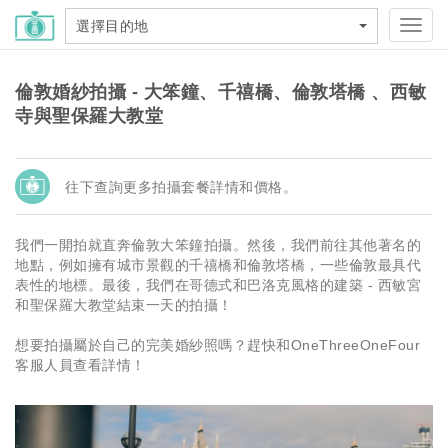
選擇目的地
Toggl
navig
倫敦婚紗拍攝 - 大笨鐘、千禧橋、倫敦塔橋 、西敏
寺與聖保羅大教堂
往下查詢更多拍攝套餐詳情和價格。
我們一開拍就直奔倫敦大笨鐘拍攝。然後，我們前往其他著名的
地點，例如擁有城市景觀的千禧橋和倫敦塔橋，一些倫敦最具代
表性的地標。最後，我們在哥德式和巴洛克風格的建築 - 西敏宮
和聖保羅大教堂結束一天的拍攝！
想要拍攝屬於自己的完美婚紗照嗎？趕快和OneThreeOneFour
客服人員查看詳情！