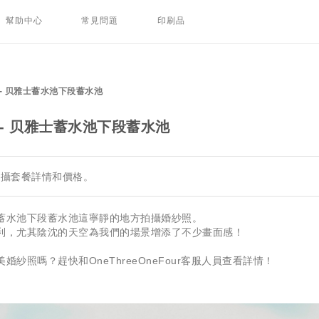
幫助中心
常見問題
印刷品
- 贝雅士蓄水池下段蓄水池
- 贝雅士蓄水池下段蓄水池
拍攝套餐詳情和價格。
蓄水池下段蓄水池這寧靜的地方拍攝婚紗照。
利，尤其陰沈的天空為我們的場景增添了不少畫面感！
紗照嗎？趕快和OneThreeOneFour客服人員查看詳情！