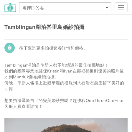
選擇目的地
Toggl
navig
Tamblingan湖泊峇里島婚紗拍攝
往下查詢更多拍攝套餐詳情和價格。
Tamblingan湖泊是準新人都不能錯過的最佳拍攝地點！
我們的團隊專業地確保Kristin和Ivan在那裡捕捉到優美的照片後
才到Munduk瀑布繼續拍攝。
傍晚，準新人倆換上壯觀華麗的禮服到大石岩石懸崖留下美好的
回憶！
想要拍攝屬於自己的完美婚紗照嗎？趕快和OneThreeOneFour
客服人員查看詳情！