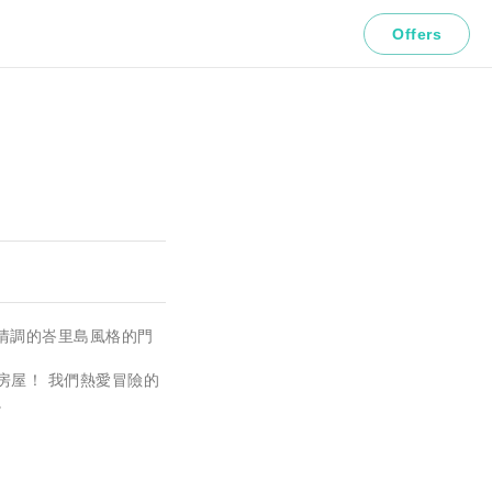
Offers
國情調的峇里島風格的門
房屋！ 我們熱愛冒險的
。