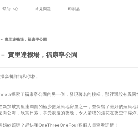
幫助中心
常見問題
印刷品
 － 實里達機場，福康寧公園
 － 實里達機場，福康寧公園
拍攝套餐詳情和價格。
和Kenneth探索了福康寧公園的另一側，發現著名的樓梯，那裡還設有異
在新加坡實里達周圍的極少數殖民地房屋之一，並保留了最好的殖民地
駛向公海，欣賞日落，享受浪漫的夜晚，令人驚嘆的煙花在夜空中爆炸
紗照嗎？趕快和OneThreeOneFour客服人員查看詳情！