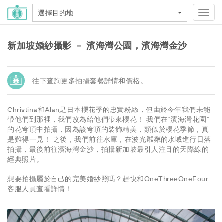
選擇目的地
Toggl
navig
新加坡婚紗攝影 － 濱海灣公園，濱海灣金沙
往下查詢更多拍攝套餐詳情和價格。
Christina和Alan是日本櫻花季的忠實粉絲，但由於今年我們未能
帶他們到那裡，我們改為給他們帶來櫻花！ 我們在“濱海灣花園”
的花穹頂中拍攝，因為該穹頂的裝飾精美，類似於櫻花季節，真
是難得一見！ 之後，我們前往水庫，在波光粼粼的水域進行日落
拍攝，最後前往濱海灣金沙，拍攝新加坡最引人注目的天際線的
經典照片。
想要拍攝屬於自己的完美婚紗照嗎？趕快和OneThreeOneFour
客服人員查看詳情！