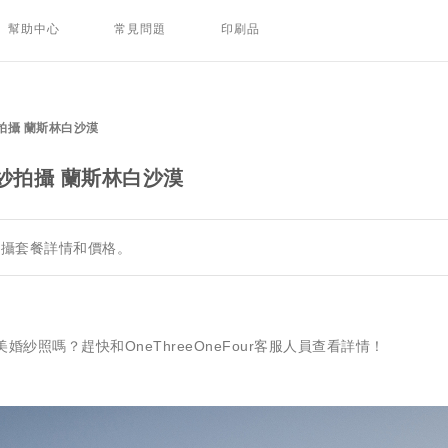
幫助中心
常見問題
印刷品
拍攝 蘭斯林白沙漠
紗拍攝 蘭斯林白沙漠
拍攝套餐詳情和價格。
紗照嗎？趕快和OneThreeOneFour客服人員查看詳情！