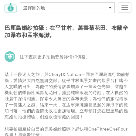
選擇目的地
Toggl
navig
巴厘島婚纱拍攝：在平甘村、萬壽菊花田、布蘭辛
加瀑布和孟寧海灘。
往下查詢更多拍攝套餐詳情和價格。
踏上一段迷人之旅，與Cheryl＆Nathan一同在巴厘島進行婚前拍
攝，愛情與大自然無縫交融。從平甘村風景如畫的觀景台目睹令
人驚嘆的日出，為他們的愛情故事增添了一抹金色光輝。穿越生
機勃勃的季節性萬壽菊花田，捕捉純粹浪漫的時刻，在大自然的
壯麗中深情相擁。探索令人屏息的瀑布美景，為他們的旅程增添
了一份迷人之感。結束一天，在孟寧海灘捕捉激起的海浪下的魔
幻日落，他們的愛情比以往更加璀璨。立即預訂您在巴厘島的難
忘婚前拍攝體驗，創造永恆珍藏的回憶！
想要拍攝屬於自己的完美婚紗照嗎？趕快和OneThreeOneFour
客服人員查看詳情！