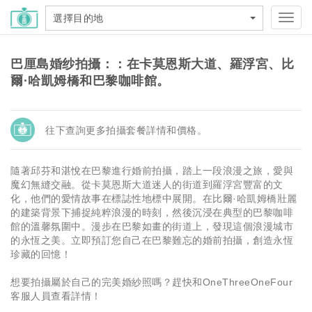
選擇目的地
Toggl
navig
巴厘島婚纱拍攝：：在卡莫恩斯大道、羅浮宮、比
爾·哈凱姆橋和巴黎咖啡館。
往下查詢更多拍攝套餐詳情和價格。
隨著邱芬和湛悅在巴黎進行婚前拍攝，踏上一段浪漫之旅，愛與
魔幻無縫交融。從卡莫恩斯大道迷人的街道到羅浮宮豐富的文
化，他們的愛情故事在標誌性地標中展開。在比爾·哈凱姆橋壯麗
的建築背景下捕捉純粹浪漫的時刻，然後沉浸在典型的巴黎咖啡
館的溫馨氛圍中。漫步在巴黎如畫的街道上，發現這個浪漫城市
的永恆之美。立即預訂您自己在巴黎難忘的婚前拍攝，創造永恆
珍藏的回憶！
想要拍攝屬於自己的完美婚紗照嗎？趕快和OneThreeOneFour
客服人員查看詳情！