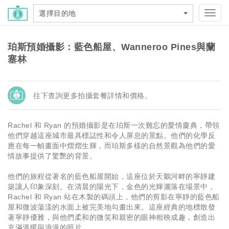
選擇目的地
Toggl
navig
珀斯預婚攝影：藍色船屋、Wanneroo Pines與蘭
塞林
往下查詢更多拍攝套餐詳情和價格。
Rachel 和 Ryan 的預婚攝影是在珀斯一次難忘的愛情慶典，帶領
他們穿越這座城市最具標誌性和令人屏息的景點。他們的化學反
應在每一幀畫面中熠熠生輝，而珀斯多樣的自然景觀為他們的愛
情故事提供了驚艷的背景。
他們的旅程從著名的藍色船屋開始，這座位於天鵝河畔的寧靜建
築讓人印象深刻。在清晨的陽光下，金色的光輝灑落在場景中，
Rachel 和 Ryan 站在木製的碼頭上，他們的剪影在寧靜的藍色船
屋和微波蕩漾的水面上被完美地勾畫出來。這座經典的地標散發
著寧靜優雅，與他們柔和的微笑和親密的眼神相映成趣，創造出
充滿溫暖與浪漫的照片。