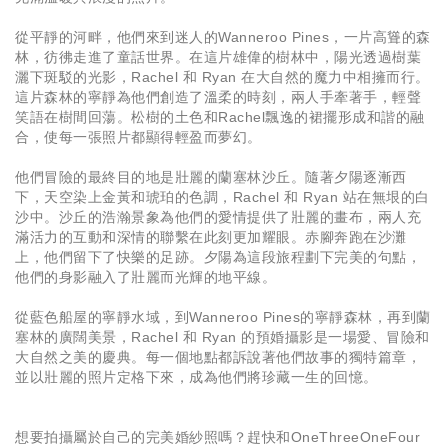
從平靜的河畔，他們來到迷人的Wanneroo Pines，一片高聳的森
林，彷彿走進了童話世界。在這片雄偉的樹林中，陽光透過樹葉
灑下斑駁的光影，Rachel 和 Ryan 在大自然的魔力中相擁而行。
這片森林的寧靜為他們創造了溫柔的時刻，兩人手牽著手，輕聲
笑語在樹間回蕩。松樹的土色和Rachel飄逸的裙擺形成和諧的融
合，使每一張照片都顯得輕盈而夢幻。
他們冒險的最終目的地是壯麗的蘭塞林沙丘。隨著夕陽逐漸西
下，天空染上金黃和琥珀的色調，Rachel 和 Ryan 站在無垠的白
沙中。沙丘的浩瀚景象為他們的愛情提供了壯麗的畫布，兩人充
滿活力的互動和深情的聯繫在此刻更加耀眼。赤腳奔跑在沙灘
上，他們留下了快樂的足跡。夕陽為這段旅程劃下完美的句點，
他們的身影融入了壯麗而光輝的地平線。
從藍色船屋的寧靜水域，到Wanneroo Pines的寧靜森林，再到蘭
塞林的廣闊美景，Rachel 和 Ryan 的預婚攝影是一場愛、冒險和
大自然之美的慶典。每一個地點都訴說著他們故事的獨特篇章，
並以壯麗的照片定格下來，成為他們將珍藏一生的回憶。
想要拍攝屬於自己的完美婚紗照嗎？趕快和OneThreeOneFour